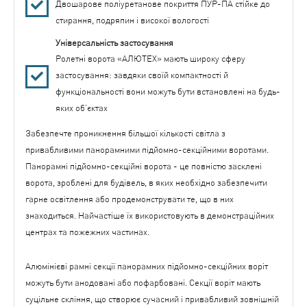
Двошарове поліуретанове покриття ПУР-ПА стійке до
стирання, подряпин і високої вологості
Універсальність застосування
Ролетні ворота «АЛЮТЕХ» мають широку сферу
застосування: завдяки своїй компактності й
функціональності вони можуть бути встановлені на будь-
яких об’єктах
Забезпечте проникнення більшої кількості світла з
привабливими панорамними підйомно-секційними воротами.
Панорамні підйомно-секційні ворота - це повністю засклені
ворота, зроблені для будівель, в яких необхідно забезпечити
гарне освітлення або продемонструвати те, що в них
знаходиться. Найчастіше їх використовують в демонстраційних
центрах та пожежних частинах.
Алюмінієві рамні секції панорамних підйомно-секційних воріт
можуть бути анодовані або пофарбовані. Секції воріт мають
суцільне скління, що створює сучасний і привабливий зовнішній