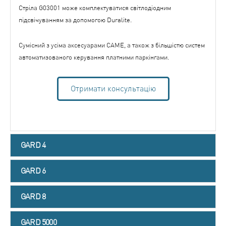
Стріла G03001 може комплектуватися світлодіодним
підсвічуванням за допомогою Duralite.
Сумісний з усіма аксесуарами САМЕ, а також з більшістю систем
автоматизованого керування платними паркінгами.
Отримати консультацію
GARD 4
GARD 6
GARD 8
GARD 5000