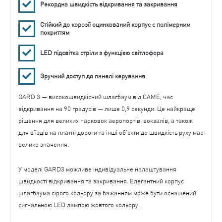
Рекордна швидкість відкривання та закривання
Стійкий до корозії оцинкований корпус с полімерним
покриттям
LED підсвітка стріли з функцією світлофора
Зручний доступ до панелі керування
GARD 3 — високошвидкісний шлагбаум від CAME, час
відкривання на 90 градусів — лише 0,9 секунди. Це найкраще
рішення для великих парковок аеропортів, вокзалів, а також
для в’їздів на платні дороги та інші об’єкти де швидкість руху має
велике значення.
У моделі GARD3 можливе індивідуальне налаштування
швидкості відкривання та закривання. Елегантний корпус
шлагбаума сірого кольору за бажанням може бути оснащений
сигнальною LED лампою жовтого кольору.