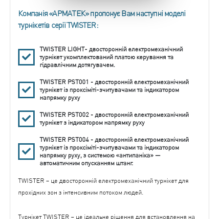
Компанія «АРМАТЕК» пропонує Вам наступні моделі
турнікетів серії TWISTER:
TWISTER LIGHT- двосторонній електромеханічний
турнікет укомплектований платою керування та
гідравлічним дотягувачем.
TWISTER PST001 - двосторонній електромеханічний
турнікет із проксіміті-зчитувачами та індикатором
напрямку руху
TWISTER PST002 - двосторонній електромеханічний
турнікет з індикатором напрямку руху
TWISTER PST004 - двосторонній електромеханічний
турнікет із проксіміті-зчитувачами та індикатором
напрямку руху, з системою «антипаніка» —
автоматичним опусканням штанг.
TWISTER – це двосторонній електромеханічний турнікет для
прохідних зон з інтенсивним потоком людей.
Турнікет TWISTER – це ідеальне рішення для встановлення на