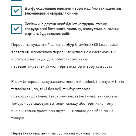
Всі функціональні елементи воріт надійно захищені під
алюмінієвими направляючими
Оскільки, відсутня необхідність в трудомісткому
спорудженні бетонного приямку, знижується загальна
вартість будівельних робіт
Перевантажувальний шлюз-тамбур Crawford 680 Loadhouse
являється незалежною перевантажувальною системою, яка
містить всі необхідні для роботи компоненти:
перевантажувальний міст, герметизатор отвору та ворота.
Разом із перевантажувальним мостом Autodock і корпусом (як із
теплоізоляцією, так і без неї), тамбур утворює
повнофункціональну автономну перевантажувальну систему.
Тамбури розташовуються зовні складу або терміналу, тому
вивільняється додаткова внутрішня площа для зберігання
товарів.
Перевантажувальний тамбур можна монтувати як при