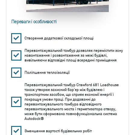
Переваги і особливості
Створення додаткової складської площі
Перевантажувальний тамбур дозволяє перемістити зону
навантаження і розвантаження за межі будівлі,
вивільняючи відповідні площі всередині приміщення
Поліпшення теплоізоляції
Перевантажувальний тамбур Crawford 681 Loadhouse
також утворює захисний бар’єр між будівлею і
транспортним засобом, що сприяє економії енергії і
покращує умови праці. При додаванні до
перевантажувального тамбура відповідного
перевантажувального моста і герметизатора отвору,
може бути сформована повнофункціональна система
Autodock®
Зменшення вартості будівельних робіт