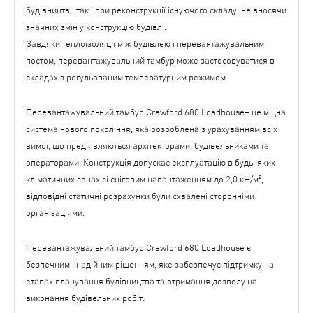
будівництві, так і при реконструкції існуючого складу, не вносячи
значних змін у конструкцію будівлі.
Завдяки теплоізоляції між будівлею і перевантажувальним
постом, перевантажувальний тамбур може застосовуватися в
складах з регульованим температурним режимом.
Перевантажувальний тамбур Crawford 680 Loadhouse– це міцна
система нового покоління, яка розроблена з урахуванням всіх
вимог, що пред’являються архітекторами, будівельниками та
операторами. Конструкція допускає експлуатацію в будь-яких
кліматичних зонах зі сніговим навантаженням до 2,0 кН/м²,
відповідні статичні розрахунки були схвалені сторонніми
організаціями.
Перевантажувальний тамбур Crawford 680 Loadhouse є
безпечним і надійним рішенням, яке забезпечує підтримку на
етапах планування будівництва та отримання дозволу на
виконання будівельних робіт.